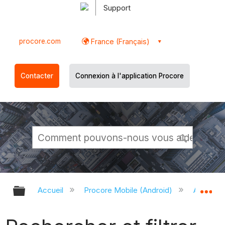
Support
procore.com
France (Français)
Contacter
Connexion à l'application Procore
Développer/réduire la hiérarchie g
Dé
Accueil
Procore Mobile (Android)
Applicati