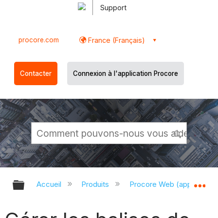
Support
procore.com
France (Français)
Contacter
Connexion à l'application Procore
Développer/réduire la hiérarchie g
Dé
Accueil
Produits
Procore Web (app.proco