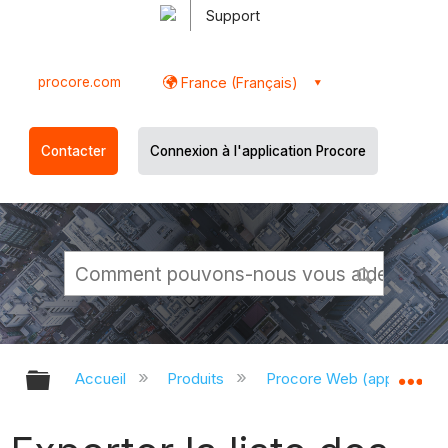
Support
procore.com
France (Français)
Contacter
Connexion à l'application Procore
Développer/réduire la hiérarchie g
Dé
Accueil
Produits
Procore Web (app.proco