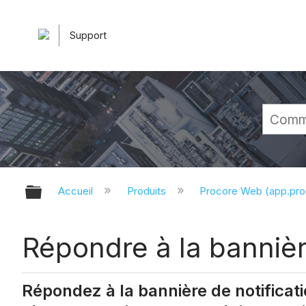
Support
Développer/réduire la hiérarchie 
Accueil
Produits
Procore Web (app.pr
Répondre à la bannièr
Répondez à la bannière de notificati