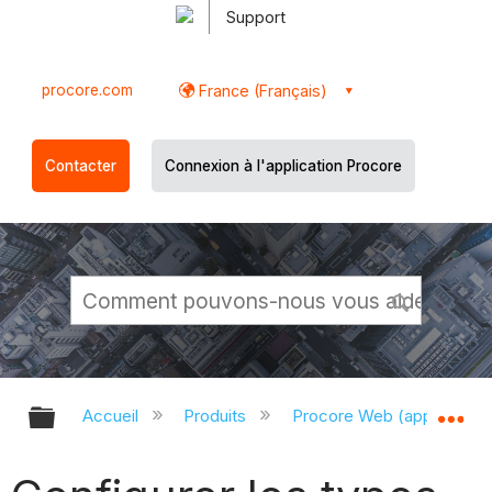
Support
procore.com
France (Français)
Contacter
Connexion à l'application Procore
Développer/réduire la hiérarchie g
Dé
Accueil
Produits
Procore Web (app.proco