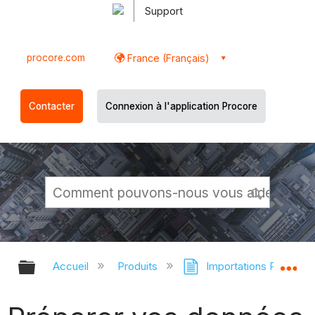
Support
procore.com
France (Français)
Contacter
Connexion à l'application Procore
Développer/réduire la hiérarchie g
Dé
Accueil
Produits
Importations Procore