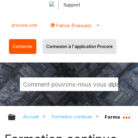
Support
procore.com
France (Français)
Contacter
Connexion à l'application Procore
Développer/réduire la hiérarchie g
Dé
Accueil
Formation continue
Formation con