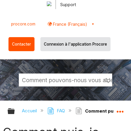
Support
procore.com
France (Français)
Contacter
Connexion à l'application Procore
Développer/réduire la hiérarchie g
Dé
Accueil
FAQ
Comment puis-je ajo