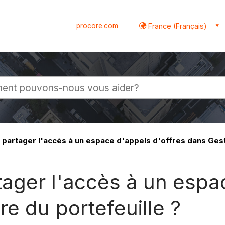
procore.com
France (Français)
globale
artager l'accès à un espace d'appels d'offres dans Gesti
ager l'accès à un espac
re du portefeuille ?