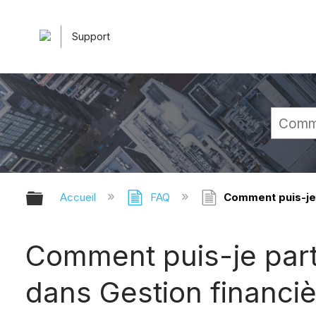
Support
Développer/réduire la hiérarchie 
Accueil
FAQ
Comment puis-je p
Comment puis-je part
dans Gestion financiè