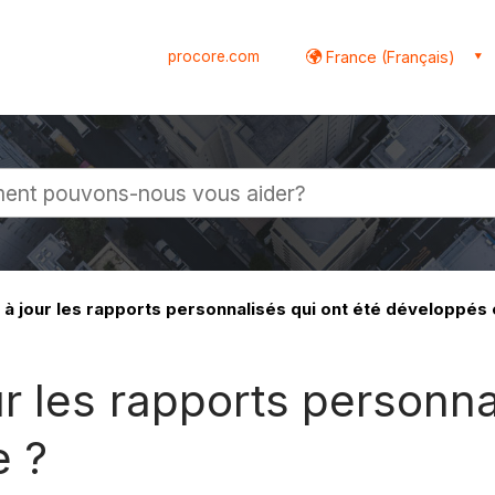
procore.com
France (Français)
globale
 jour les rapports personnalisés qui ont été développés 
 les rapports personnal
e ?