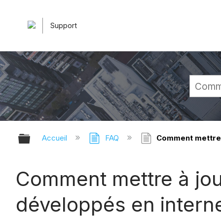
Support
Développer/réduire la hiérarchie 
Accueil
FAQ
Comment mettre à
Comment mettre à jour
développés en intern