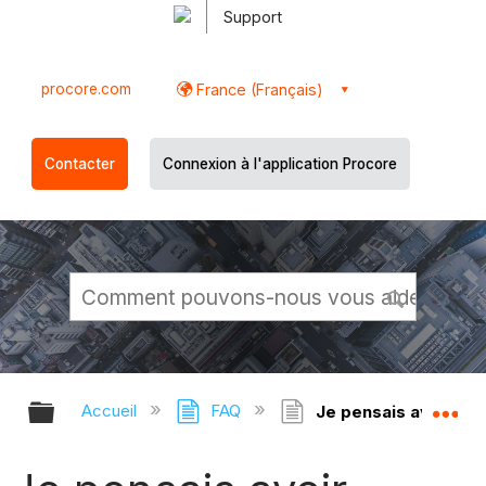
Support
procore.com
France (Français)
Contacter
Connexion à l'application Procore
Développer/réduire la hiérarchie g
Dé
Accueil
FAQ
Je pensais avoir ajou