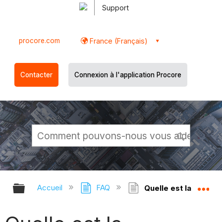
Support
procore.com
France (Français)
Contacter
Connexion à l'application Procore
Développer/réduire la hiérarchie g
Dé
Accueil
FAQ
Quelle est la différe