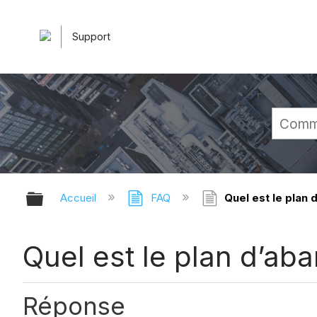
Support
Développer/réduire la hiérarchie 
Accueil
FAQ
Quel est le plan 
Quel est le plan d’ab
Réponse