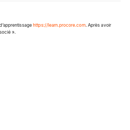
l d’apprentissage
https://learn.procore.com
. Après avoir
ssocié ».