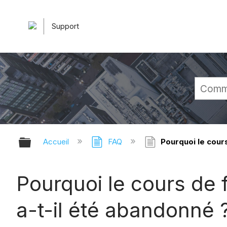
Support
Développer/réduire la hiérarchie 
Accueil
FAQ
Pourquoi le cours
Pourquoi le cours de 
a-t-il été abandonné 