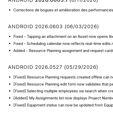
ANDROID
2026.0603.1
(6/11/2026)
Corrections de bogues et amélioration des performances
ANDROID 2026.0603 (06/03/2026)
Fixed - Tapping an attachment on an Asset now opens the 
Fixed - Scheduling calendar now reflects real-time edits 
Added - Resource Planning assignment and request card
ANDROID 2026.0527 (05/29/2026)
[Fixed] Resource Planning requests created offline can 
[Fixed] Resource Planning edit form now validates that p
[Fixed] Selecting multiple employees via search when crea
[Added] My Assignments list now displays Project Numb
[Fixed] Equipment status can now be updated from Equipm