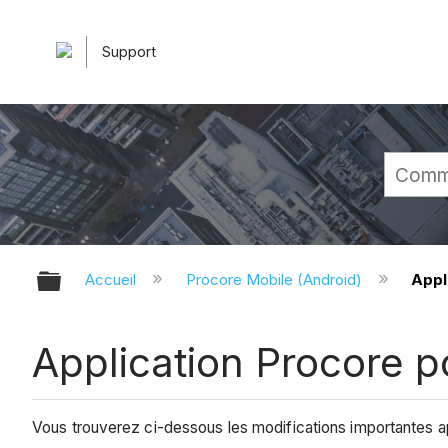
Support
Développer/réduire la hiérarchie 
Accueil
Procore Mobile (Android)
Appl
Application Procore p
Vous trouverez ci-dessous les modifications importantes a