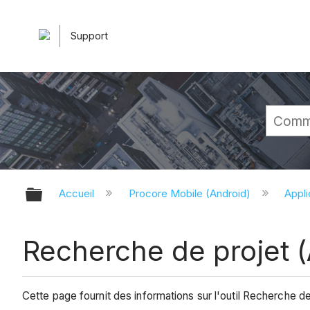
Support
Développer/réduire la hiérarchie 
Accueil
Procore Mobile (Android)
Appli
Recherche de projet 
Cette page fournit des informations sur l'outil Recherche d