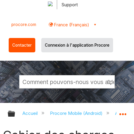
Support
procore.com
France (Français)
Contacter
Connexion à l'application Procore
Développer/réduire la hiérarchie g
Dé
Accueil
Procore Mobile (Android)
Applicati