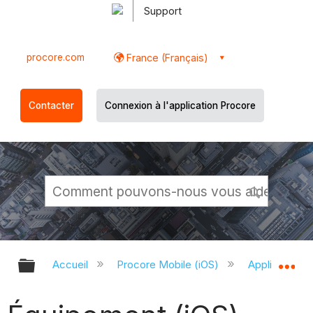
Support
procore.com
France (Français)
Contacter
Connexion à l'application Procore
Développer/réduire la hiérarchie g
Dé
Accueil
Procore Mobile (iOS)
Application P