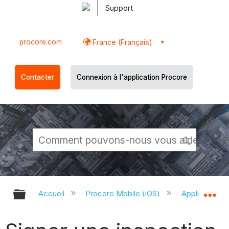
Support
procore.com
France (Français)
Contacter
Connexion à l'application Procore
Développer/réduire la hiérarchie g
Dé
Accueil
Procore Mobile (iOS)
Application P