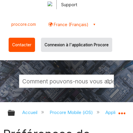
Support
procore.com
France (Français)
Contacter
Connexion à l'application Procore
Développer/réduire la hiérarchie g
Dé
Accueil
Procore Mobile (iOS)
Application P