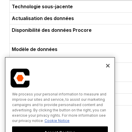
Technologie sous-jacente
Actualisation des données
Disponibilité des données Procore
Modèle de données
Authentification
Autorisations
We process your personal information to measure and
Documentation d’assistance
improve our sites and service, to assist our marketing
campaigns and to provide personalised content and
advertising. By clicking the button on the right, you can
exercise your privacy rights. For more information see
our privacy notice
Cookie Notice