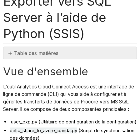
Exporter vers SQL
Server à l’aide de
Python (SSIS)
Table des matières
Vue
Vue d'ensemble
d'ensemble
Conditions
préalables
L’outil Analytics Cloud Connect Access est une interface de
ligne de commande (CLI) qui vous aide à configurer et à
Procédure
gérer les transferts de données de Procore vers MS SQL
Configuration
Server. Il se compose de deux composantes principales :
initiale
Synchronisation
user_exp.py (Utilitaire de configuration de la configuration)
des
delta_share_to_azure_panda.py
(Script de synchronisation
données
des données)