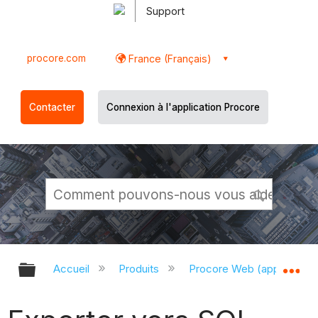
Support
procore.com
France (Français)
Contacter
Connexion à l'application Procore
Développer/réduire la hiérarchie g
Dé
Accueil
Produits
Procore Web (app.proco