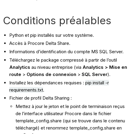
Delta
Share Configuration
Conditions préalables
MS
SQL
Server
Python et pip installés sur votre système.
Configuration
Accès à Procore Delta Share.
SSIS
Informations d’identification du compte MS SQL Server.
Configuration
Téléchargez le package compressé à partir de l’outil
Analytics
au niveau entreprise (via
Analytics > Mise en
route
>
Options de connexion
>
SQL Server
).
Installez les dépendances requises :
pip install -r
requirements.txt
.
Fichier de profil Delta Sharing :
Mettez à jour le jeton et le point de terminaison reçus
de l’interface utilisateur Procore dans le fichier
template_config.share (qui se trouve dans le contenu
téléchargé) et renommez template_config.share en