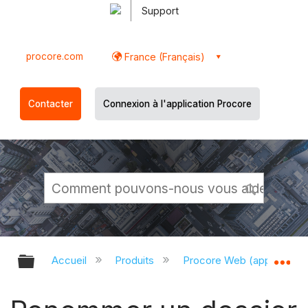
Support
procore.com
France (Français)
Contacter
Connexion à l'application Procore
Développer/réduire la hiérarchie g
Dé
Accueil
Produits
Procore Web (app.proco