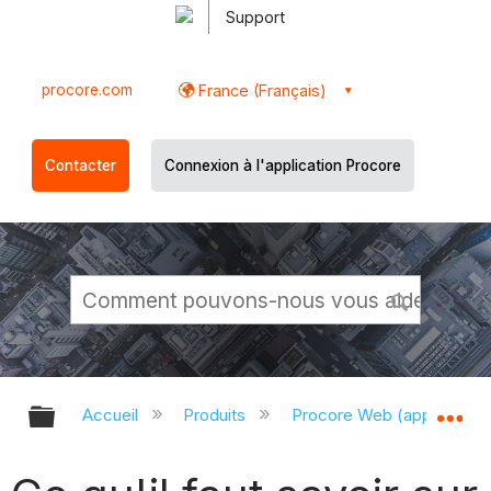
Support
procore.com
France (Français)
Contacter
Connexion à l'application Procore
Développer/réduire la hiérarchie g
Dé
Accueil
Produits
Procore Web (app.proco