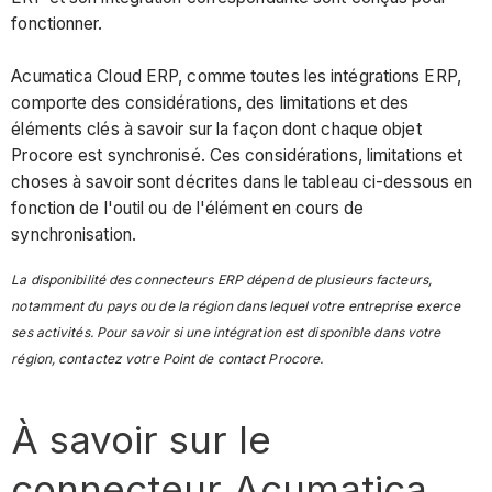
ou
fonctionner.
paramètre
Procore
Acumatica Cloud ERP, comme toutes les intégrations ERP,
Considérations,
comporte des considérations, des limitations et des
limitations
éléments clés à savoir sur la façon dont chaque objet
et
Procore est synchronisé. Ces considérations, limitations et
exigences
choses à savoir sont décrites dans le tableau ci-dessous en
paramètres
fonction de l'outil ou de l'élément en cours de
de
synchronisation.
configuration
La disponibilité des connecteurs ERP dépend de plusieurs facteurs,
CALENDRIER
notamment du pays ou de la région dans lequel votre entreprise exerce
DE
ses activités. Pour savoir si une intégration est disponible dans votre
SYNCHRONISATION
région, contactez votre Point de contact Procore.
NIVEAU
ENTREPRISE
Structure
À savoir sur le
de
répartition
connecteur Acumatica