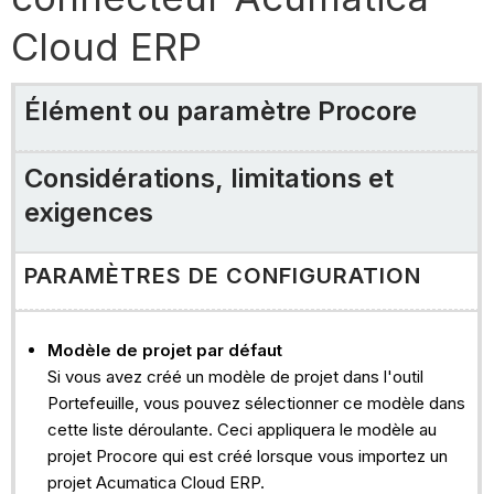
du
Cloud ERP
travail
(SDP)
NIVEAU
Élément ou paramètre Procore
PROJET
Structure
de
Considérations, limitations et
répartition
exigences
du
travail
PARAMÈTRES DE CONFIGURATION
(SDP)
entreprises
projets
Modèle de projet par défaut
SOUS
Si vous avez créé un modèle de projet dans l'outil
TRAVAUX
Portefeuille, vous pouvez sélectionner ce modèle dans
BUDGET
cette liste déroulante. Ceci appliquera le modèle au
projet Procore qui est créé lorsque vous importez un
CHANGEMENTS
projet Acumatica Cloud ERP.
BUDGÉTAIRES