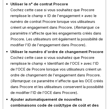
Utiliser le n° de contrat Procore
ENGAGEMENTS
Cochez cette case si vous souhaitez que Procore
Ordres
remplisse le champ « ID de l'engagement » avec le
de
numéro de contrat Procore lorsque vos utilisateurs
changement
créent un engagement dans Procore. (
Remarque
: ce
de
paramètre n'affecte que les engagements créés dans
l'engagement
Procore. Les utilisateurs ont également la possibilité de
factures
modifier l'ID de l'engagement dans Procore).
des
Utiliser le numéro d'ordre de changement Procore
sous-
Cochez cette case si vous souhaitez que Procore
traitants
remplisse le champ « Identifiant de l'OCE » avec l'ID
Ordres
de l'OCE de Procore lorsque vos utilisateurs créent un
de
ordre de changement de l'engagement dans Procore.
changement
(
Remarque
: ce paramètre n'affecte que les OCE créés
au
dans Procore et les utilisateurs conservent la possibilité
contrat
de modifier l'ID de l'OCE dans Procore).
principal
Ajouter automatiquement de nouvelles
COTS
combinaisons code de coût/type de coût et des
du