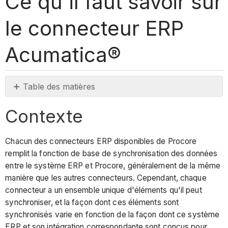
Ce qu'il faut savoir sur
le connecteur ERP
Acumatica®
Table des matières
Contexte
Contexte
À
savoir
sur
Chacun des connecteurs ERP disponibles de Procore
le
remplit la fonction de base de synchronisation des données
connecteur
entre le système ERP et Procore, généralement de la même
Acumatica
manière que les autres connecteurs. Cependant, chaque
Cloud
connecteur a un ensemble unique d'éléments qu'il peut
ERP
synchroniser, et la façon dont ces éléments sont
synchronisés varie en fonction de la façon dont ce système
Élément
ERP et son intégration correspondante sont conçus pour