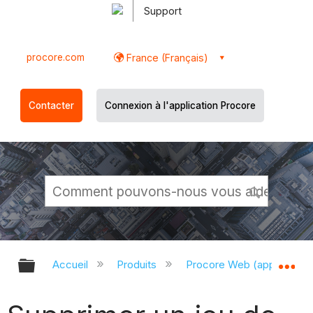
Support
procore.com
France (Français)
Contacter
Connexion à l'application Procore
Développer/réduire la hiérarchie g
Dé
Accueil
Produits
Procore Web (app.proco