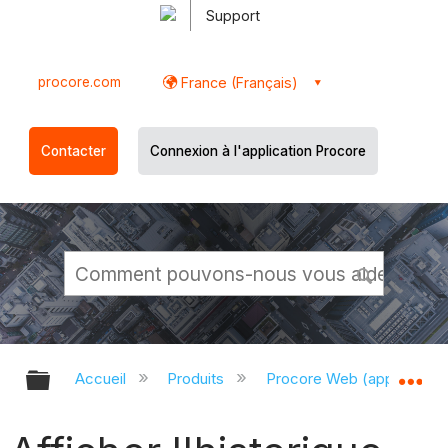
Support
procore.com
France (Français)
Contacter
Connexion à l'application Procore
Développer/réduire la hiérarchie g
Dé
Accueil
Produits
Procore Web (app.proco