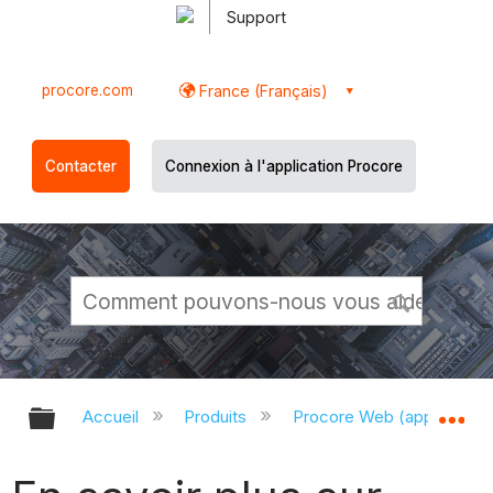
Support
procore.com
France (Français)
Contacter
Connexion à l'application Procore
Développer/réduire la hiérarchie g
Dé
Accueil
Produits
Procore Web (app.proco