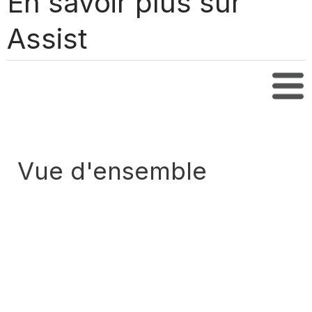
En savoir plus sur
Assist
Tabl
Vue d'ensemble