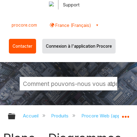
Support
procore.com
France (Français)
Contacter
Connexion à l'application Procore
Développer/réduire la hiérarchie g
Dé
Accueil
Produits
Procore Web (app.proco