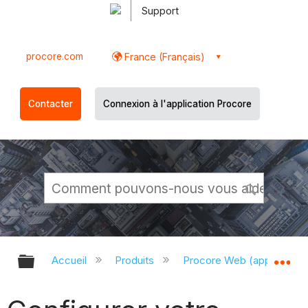
Support
procore.com
France (Français)
Contacter
Connexion à l'application Procore
Développer/réduire la hiérarchie g
Dé
Accueil
Produits
Procore Web (app.proco