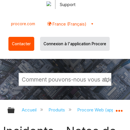
Support
procore.com
France (Français)
Contacter
Connexion à l'application Procore
Développer/réduire la hiérarchie g
Dé
Accueil
Produits
Procore Web (app.proco