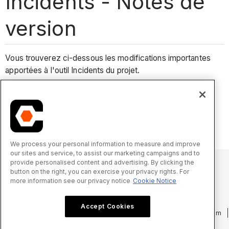
Incidents - Notes de
version
Vous trouverez ci-dessous les modifications importantes
apportées à l'outil Incidents du projet.
Changements récents
Aucune modification importante récente.
We process your personal information to measure and improve
our sites and service, to assist our marketing campaigns and to
provide personalised content and advertising. By clicking the
button on the right, you can exercise your privacy rights. For
more information see our privacy notice
Cookie Notice
© 2025 Procore Technologies, Inc.
Accept Cookies
Politique de confidentialité
Conditions d’utilisation
procore.com
Connexion