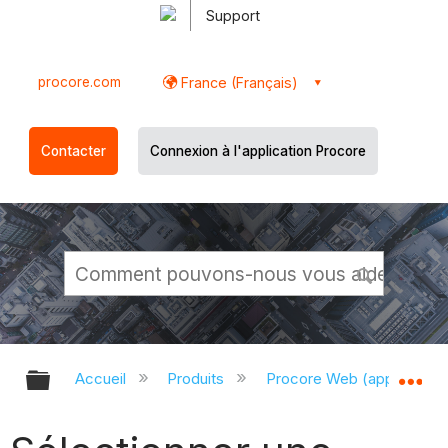
Support
procore.com
France (Français)
Contacter
Connexion à l'application Procore
Développer/réduire la hiérarchie g
Dé
Accueil
Produits
Procore Web (app.proco