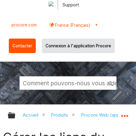
Support
procore.com
France (Français)
Contacter
Connexion à l'application Procore
Développer/réduire la hiérarchie g
Dé
Accueil
Produits
Procore Web (app.proco