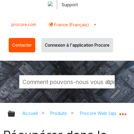
Support
procore.com
France (Français)
Contacter
Connexion à l'application Procore
Développer/réduire la hiérarchie g
Dé
Accueil
Produits
Procore Web (app.proco