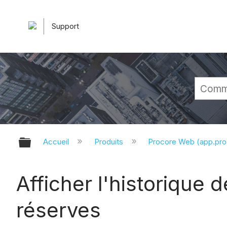
Support
Développer/réduire la hiérarchie 
Accueil
Produits
Procore Web (app.pr
Afficher l'historique
réserves