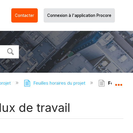
Contacter
Connexion à l'application Procore
projet
Feuilles horaires du projet
Feuilles ho
Dév
ux de travail