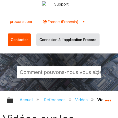
Support
procore.com
France (Français)
Contacter
Connexion à l'application Procore
Développer/réduire la hiérarchie g
Dé
Accueil
Références
Vidéos
Vidéos sur