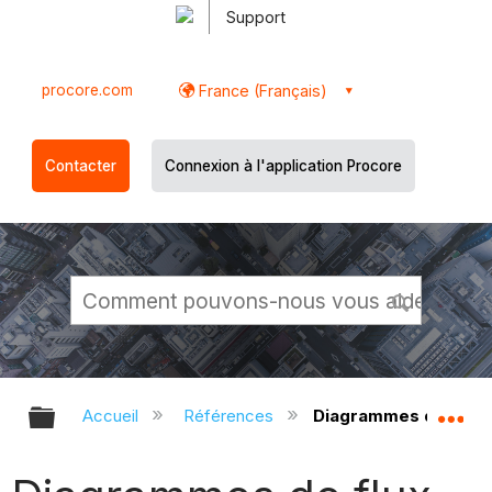
Support
procore.com
France (Français)
Contacter
Connexion à l'application Procore
Développer/réduire la hiérarchie g
Dé
Accueil
Références
Diagrammes de flux d