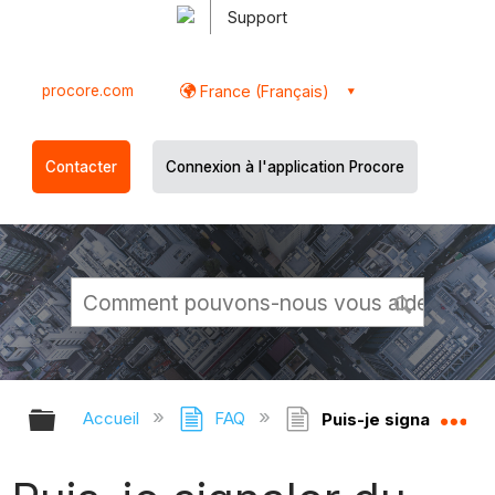
Support
procore.com
France (Français)
Contacter
Connexion à l'application Procore
Développer/réduire la hiérarchie g
Dé
Accueil
FAQ
Puis-je signaler du c