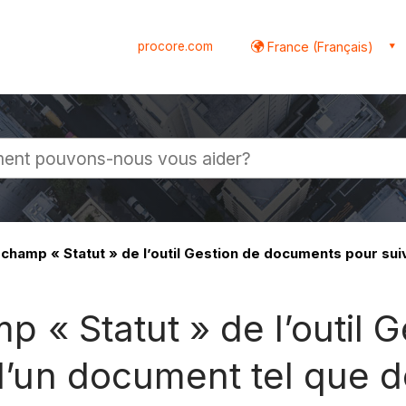
procore.com
France (Français)
globale
le champ « Statut » de l’outil Gestion de documents pour sui
amp « Statut » de l’outi
f d’un document tel que 