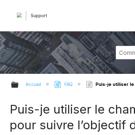
Support
Développer/réduire la hiérarchie 
Accueil
FAQ
Puis-je utiliser 
Puis-je utiliser le ch
pour suivre l’objecti