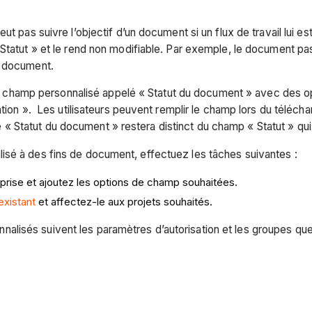
t pas suivre l’objectif d’un document si un flux de travail lui est
 Statut » et le rend non modifiable. Par exemple, le document 
du document.
er un champ personnalisé appelé « Statut du document » avec des
mation ». Les utilisateurs peuvent remplir le champ lors du télé
Statut du document » restera distinct du champ « Statut » qui su
isé à des fins de document, effectuez les tâches suivantes :
reprise et ajoutez les options de champ souhaitées.
xistant
et affectez-le aux projets souhaités.
lisés suivent les paramètres d’autorisation et les groupes que