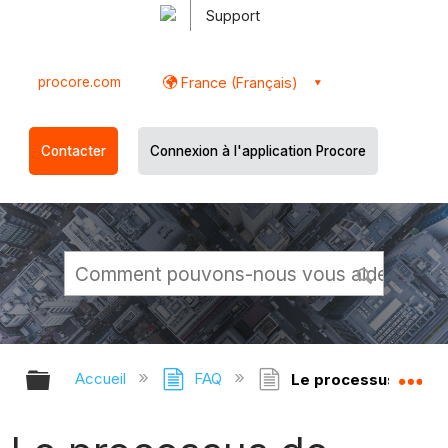
Support
procore.com
France (Français)
Contacter
Connexion à l'application Procore
Développer/réduire la hiérarchie g
Dé
Accueil
FAQ
Le processus de sync