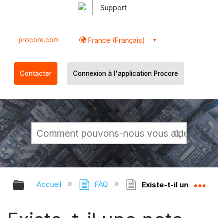
Support
procore.com
France (Français)
Contacter
Connexion à l'application Procore
Développer/réduire la hiérarchie g
Dé
Accueil
FAQ
Existe-t-il une note