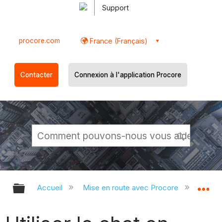
Support
procore.com
France (Français)
Contacter
Connexion à l'application Procore
Développer/réduire la hiérarchie g
Dé
Accueil
Mise en route avec Procore
Utilis