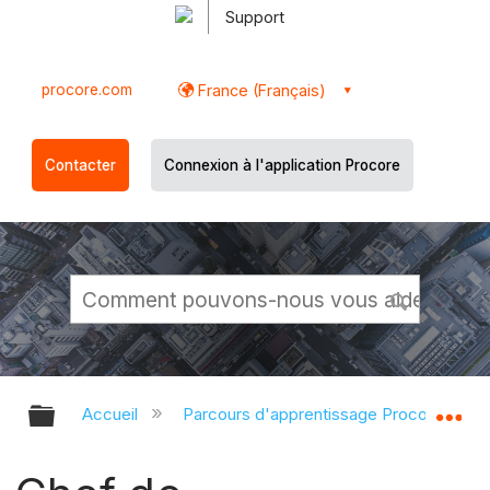
Support
procore.com
France (Français)
Contacter
Connexion à l'application Procore
Développer/réduire la hiérarchie g
Dé
Accueil
Parcours d'apprentissage Procore