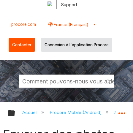
Support
procore.com
France (Français)
Contacter
Connexion à l'application Procore
Développer/réduire la hiérarchie g
Dé
Accueil
Procore Mobile (Android)
Applicati