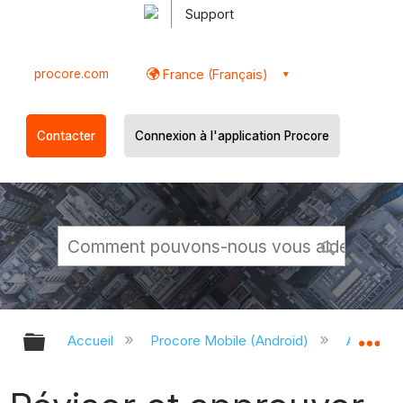
Support
procore.com
France (Français)
Contacter
Connexion à l'application Procore
Développer/réduire la hiérarchie g
Dé
Accueil
Procore Mobile (Android)
Applicati