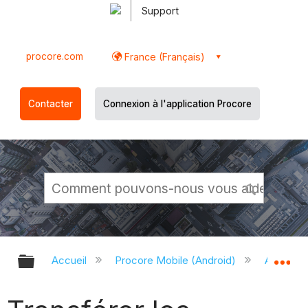
Support
procore.com
France (Français)
Contacter
Connexion à l'application Procore
Développer/réduire la hiérarchie g
Dé
Accueil
Procore Mobile (Android)
Applicati