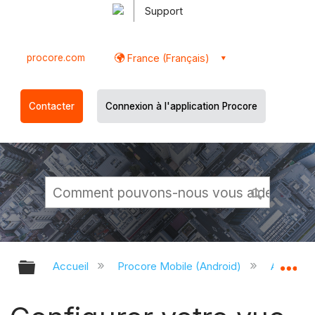
Support
procore.com
France (Français)
Contacter
Connexion à l'application Procore
Développer/réduire la hiérarchie g
Dé
Accueil
Procore Mobile (Android)
Applicati