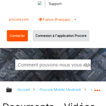
Support
procore.com
France (Français)
Contacter
Connexion à l'application Procore
Développer/réduire la hiérarchie g
Dé
Accueil
Procore Mobile (Android)
Applicati