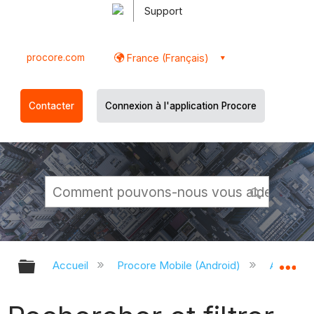
Support
procore.com
France (Français)
Contacter
Connexion à l'application Procore
Développer/réduire la hiérarchie g
Dé
Accueil
Procore Mobile (Android)
Applicati