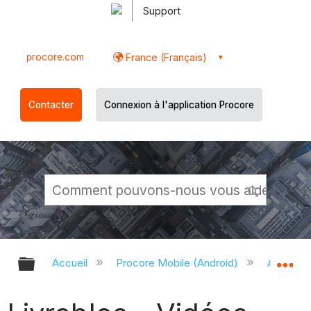
Support
procore.com
France (Français)
Contacter
Connexion à l'application Procore
Développer/réduire la hiérarchie g
Dé
Accueil
Procore Mobile (Android)
Applicati